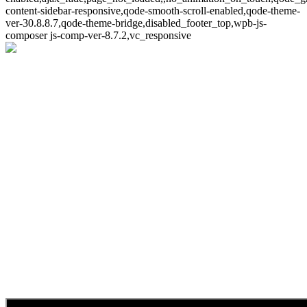
content-sidebar-responsive,qode-smooth-scroll-enabled,qode-theme-
ver-30.8.8.7,qode-theme-bridge,disabled_footer_top,wpb-js-
composer js-comp-ver-8.7.2,vc_responsive