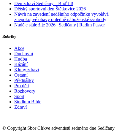
Den zdraví Sedlčany – Buď fit!
Dětský sportovní den Štětkovice 2026
Návrh na zavedení nedělního odpočinku vyvolává
znepokojivé obavy ohledně náboženské svobody
Naděje stále žije 2026 | Sedlčany | Radim Passer
Rubriky
Akce
Duchovní
Hudba
Kázání
Kluby zdraví
Ostatní
Přednášky
Pro děti
Rozhovory
Sport
Studium Bible
Zdraví
© Copyright Sbor Církve adventistů sedméno dne Sedlčany