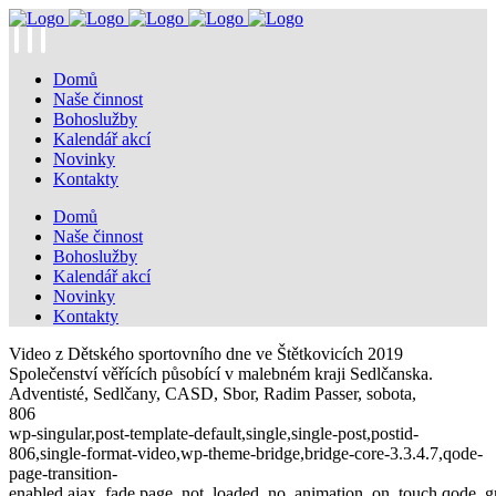
Domů
Naše činnost
Bohoslužby
Kalendář akcí
Novinky
Kontakty
Domů
Naše činnost
Bohoslužby
Kalendář akcí
Novinky
Kontakty
Video z Dětského sportovního dne ve Štětkovicích 2019
Společenství věřících působící v malebném kraji Sedlčanska.
Adventisté, Sedlčany, CASD, Sbor, Radim Passer, sobota,
806
wp-singular,post-template-default,single,single-post,postid-
806,single-format-video,wp-theme-bridge,bridge-core-3.3.4.7,qode-
page-transition-
enabled,ajax_fade,page_not_loaded,,no_animation_on_touch,qode_g