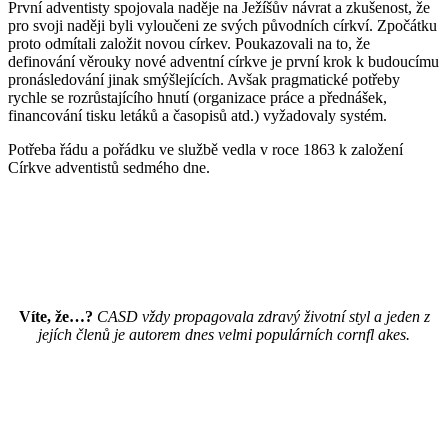
První adventisty spojovala naděje na Ježíšův návrat a zkušenost, že
pro svoji naději byli vyloučeni ze svých původních církví. Zpočátku
proto odmítali založit novou církev. Poukazovali na to, že
definování věrouky nové adventní církve je první krok k budoucímu
pronásledování jinak smýšlejících. Avšak pragmatické potřeby
rychle se rozrůstajícího hnutí (organizace práce a přednášek,
financování tisku letáků a časopisů atd.) vyžadovaly systém.
Potřeba řádu a pořádku ve službě vedla v roce 1863 k založení
Církve adventistů sedmého dne.
Víte, že…?
CASD vždy propagovala zdravý životní styl a jeden z
jejích
členů je autorem dnes velmi populárních cornfl akes.