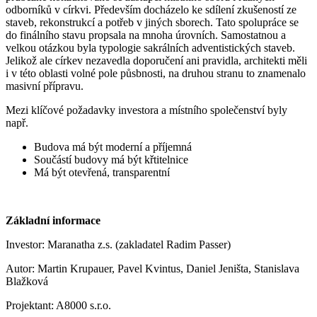
odborníků v církvi. Především docházelo ke sdílení zkušeností ze
staveb, rekonstrukcí a potřeb v jiných sborech. Tato spolupráce se
do finálního stavu propsala na mnoha úrovních. Samostatnou a
velkou otázkou byla typologie sakrálních adventistických staveb.
Jelikož ale církev nezavedla doporučení ani pravidla, architekti měli
i v této oblasti volné pole půsbnosti, na druhou stranu to znamenalo
masivní přípravu.
Mezi klíčové požadavky investora a místního společenství byly
např.
Budova má být moderní a příjemná
Součástí budovy má být křtitelnice
Má být otevřená, transparentní
Základní informace
Investor: Maranatha z.s. (zakladatel Radim Passer)
Autor: Martin Krupauer, Pavel Kvintus, Daniel Jeništa, Stanislava
Blažková
Projektant: A8000 s.r.o.