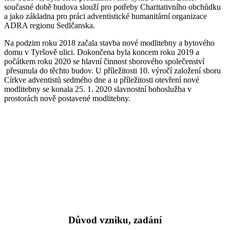
současné době budova slouží pro potřeby Charitativního obchůdku
a jako základna pro práci adventistické humanitární organizace
ADRA regionu Sedlčanska.
Na podzim roku 2018 začala stavba nové modlitebny a bytového
domu v Tyršově ulici. Dokončena byla koncem roku 2019 a
počátkem roku 2020 se hlavní činnost sborového společenství
přesunula do těchto budov. U příležitosti 10. výročí založení sboru
Církve adventistů sedmého dne a u příležitosti otevření nové
modlitebny se konala 25. 1. 2020 slavnostní bohoslužba v
prostorách nově postavené modlitebny.
Důvod vzniku, zadání