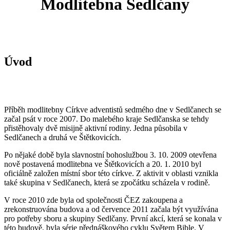
Modlitebna Sedlčany
Úvod
Příběh modlitebny Církve adventistů sedmého dne v Sedlčanech se
začal psát v roce 2007. Do malebého kraje Sedlčanska se tehdy
přistěhovaly dvě misijně aktivní rodiny. Jedna působila v
Sedlčanech a druhá ve Štětkovicích.
Po nějaké době byla slavnostní bohoslužbou 3. 10. 2009 otevřena
nově postavená modlitebna ve Štětkovicích a 20. 1. 2010 byl
oficiálně založen místní sbor této církve. Z aktivit v oblasti vznikla
také skupina v Sedlčanech, která se zpočátku scházela v rodině.
V roce 2010 zde byla od společnosti ČEZ zakoupena a
zrekonstruována budova a od července 2011 začala být využívána
pro potřeby sboru a skupiny Sedlčany. První akcí, která se konala v
této budově, byla série přednáškového cyklu Světem Bible. V