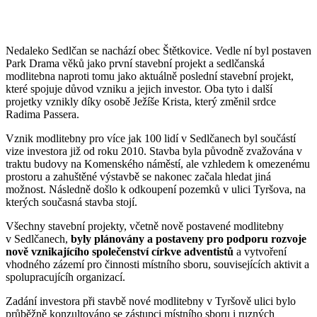
Nedaleko Sedlčan se nachází obec Štětkovice. Vedle ní byl postaven
Park Drama věků jako první stavební projekt a sedlčanská
modlitebna naproti tomu jako aktuálně poslední stavební projekt,
které spojuje důvod vzniku a jejich investor. Oba tyto i další
projetky vznikly díky osobě Ježíše Krista, který změnil srdce
Radima Passera.
Vznik modlitebny pro více jak 100 lidí v Sedlčanech byl součástí
vize investora již od roku 2010. Stavba byla původně zvažována v
traktu budovy na Komenského náměstí, ale vzhledem k omezenému
prostoru a zahuštěné výstavbě se nakonec začala hledat jiná
možnost. Následně došlo k odkoupení pozemků v ulici Tyršova, na
kterých současná stavba stojí.
Všechny stavební projekty, včetně nově postavené modlitebny
v Sedlčanech,
byly plánovány a postaveny pro podporu rozvoje
nově vznikajícího společenství církve adventistů
a vytvoření
vhodného zázemí pro činnosti místního sboru, souvisejících aktivit a
spolupracujícíh organizací.
Zadání investora při stavbě nové modlitebny v Tyršově ulici bylo
průběžně konzultováno se zástupci místního sboru i ruzných