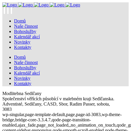
Domů
Naše činnost
Bohoslužby
Kalendář akcí
Novinky
Kontakty
Domů
Naše činnost
Bohoslužby
Kalendář akcí
Novinky
Kontakty
Modlitebna Sedlčany
Společenství věřících působící v malebném kraji Sedlčanska.
Adventisté, Sedlčany, CASD, Sbor, Radim Passer, sobota,
3083
wp-singular,page-template-default,page,page-id-3083,wp-theme-
bridge,bridge-core-3.3.4.7,qode-page-transition-
enabled,ajax_fade,page_not_loaded,,no_animation_on_touch,qode_g
content-sidebar-responsive,qode-smooth-scroll-enabled,qode-theme-