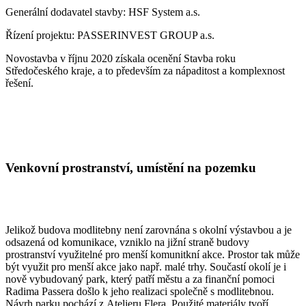
Generální dodavatel stavby: HSF System a.s.
Řízení projektu: PASSERINVEST GROUP a.s.
Novostavba v říjnu 2020 získala ocenění Stavba roku
Středočeského kraje, a to především za nápaditost a komplexnost
řešení.
Venkovní prostranství, umístění na pozemku
Jelikož budova modlitebny není zarovnána s okolní výstavbou a je
odsazená od komunikace, vzniklo na jižní straně budovy
prostranství využitelné pro menší komunitkní akce. Prostor tak může
být využit pro menší akce jako např. malé trhy. Součastí okolí je i
nově vybudovaný park, který patří městu a za finanční pomoci
Radima Passera došlo k jeho realizaci společně s modlitebnou.
Návrh parku pochází z Atelieru Flera. Použité materiály tvoří