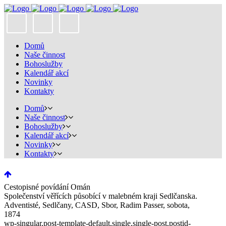
Domů
Naše činnost
Bohoslužby
Kalendář akcí
Novinky
Kontakty
Domů
Naše činnost
Bohoslužby
Kalendář akcí
Novinky
Kontakty
Cestopisné povídání Omán
Společenství věřících působící v malebném kraji Sedlčanska.
Adventisté, Sedlčany, CASD, Sbor, Radim Passer, sobota,
1874
wp-singular,post-template-default,single,single-post,postid-