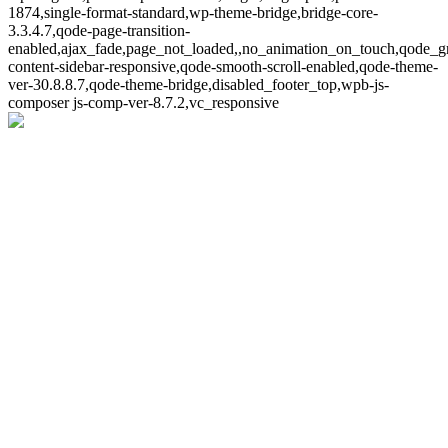
1874,single-format-standard,wp-theme-bridge,bridge-core-
3.3.4.7,qode-page-transition-
enabled,ajax_fade,page_not_loaded,,no_animation_on_touch,qode_g
content-sidebar-responsive,qode-smooth-scroll-enabled,qode-theme-
ver-30.8.8.7,qode-theme-bridge,disabled_footer_top,wpb-js-
composer js-comp-ver-8.7.2,vc_responsive