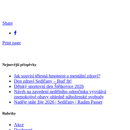
Share
Print page
Nejnovější příspěvky
Jak souvisí tělesná hmotnost a mentální zdraví?
Den zdraví Sedlčany – Buď fit!
Dětský sportovní den Štětkovice 2026
Návrh na zavedení nedělního odpočinku vyvolává
znepokojivé obavy ohledně náboženské svobody
Naděje stále žije 2026 | Sedlčany | Radim Passer
Rubriky
Akce
Duchovní